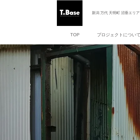
新潟 万代 天明町 沼垂エリア 
TOP
プロジェクトについ