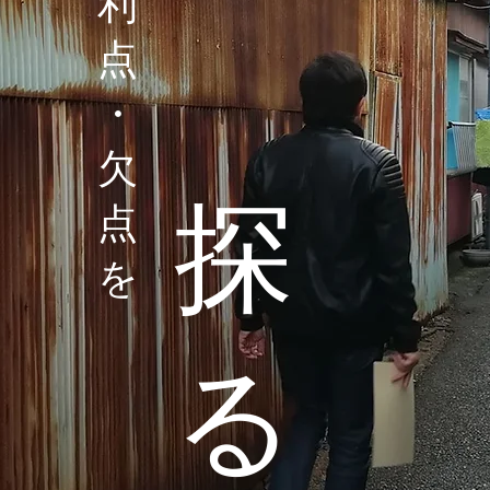
利
点
​・
欠
探
点
を
る