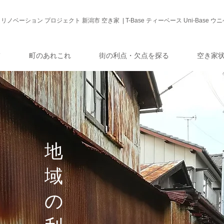
リノベーション プロジェクト 新潟市 空き家 | T-Base ティーベース Uni-Base ウ
て
町のあれこれ
街の利点・欠点を探る
空き家
地
域
の