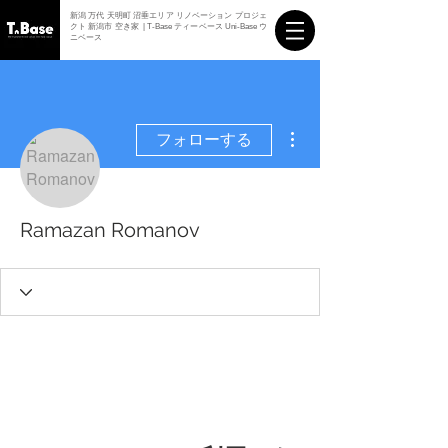
新潟 万代 天明町 沼垂エリア リノベーション プロジェ
クト 新潟市 空き家 | T-Base ティーベース Uni-Base ウ
ニベース
その他
フォローする
Ramazan Romanov