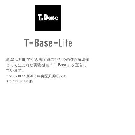
新潟 天明町で空き家問題のひとつの課題解決策
として生まれた実験拠点「Ｔ-Base」を運営し
ています。
〒950-0077 新潟市中央区天明町7-10
http://tbase.co.jp/
万代・天明町・沼垂 リノベーションプロジェクトの
コンセプト・展望
運営会社・組織紹介
​お問合せ
町の立地把握