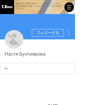
新潟 万代 天明町 沼垂エリア リノベーション プロジェ
クト 新潟市 空き家 | T-Base ティーベース Uni-Base ウ
ニベース
その他
フォローする
Настя Бухтиярова