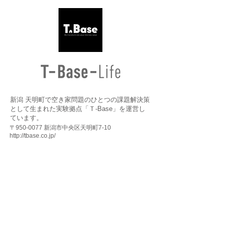
新潟 天明町で空き家問題のひとつの課題解決策
として生まれた実験拠点「Ｔ-Base」を運営し
ています。
〒950-0077 新潟市中央区天明町7-10
http://tbase.co.jp/
万代・天明町・沼垂 リノベーションプロジェクトの
コンセプト・展望
運営会社・組織紹介
​お問合せ
町の立地把握